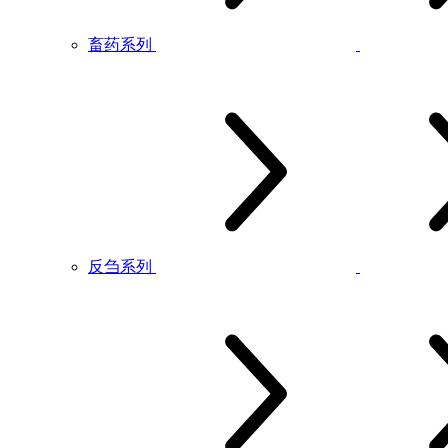
畜药系列
反刍系列